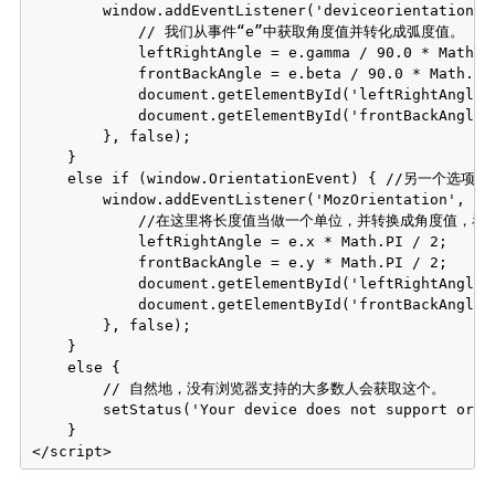
        window.addEventListener('deviceorientation', 
            // 我们从事件“e”中获取角度值并转化成弧度值。

            leftRightAngle = e.gamma / 90.0 * Math.PI
            frontBackAngle = e.beta / 90.0 * Math.PI 
            document.getElementById('leftRightAngle')
            document.getElementById('frontBackAngle')
        }, false);

    } 

    else if (window.OrientationEvent) { //另一个选项
        window.addEventListener('MozOrientation', fun
            //在这里将长度值当做一个单位，并转换成角度值，看
            leftRightAngle = e.x * Math.PI / 2;

            frontBackAngle = e.y * Math.PI / 2;

            document.getElementById('leftRightAngle')
            document.getElementById('frontBackAngle')
        }, false);

    } 

    else {

        // 自然地，没有浏览器支持的大多数人会获取这个。

        setStatus('Your device does not support orie
    }
