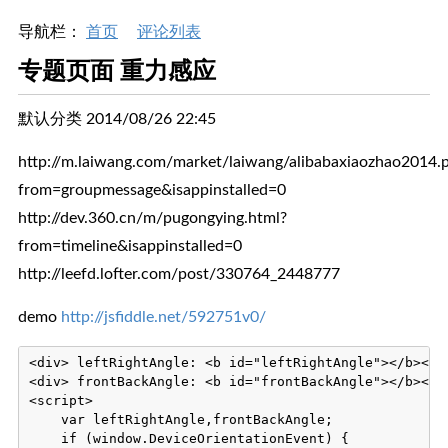
导航栏：
首页
评论列表
专题页面 重力感应
默认分类 2014/08/26 22:45
http://m.laiwang.com/market/laiwang/alibabaxiaozhao2014.
from=groupmessage&isappinstalled=0
http://dev.360.cn/m/pugongying.html?
from=timeline&isappinstalled=0
http://leefd.lofter.com/post/330764_2448777
demo
http://jsfiddle.net/592751v0/
<div> leftRightAngle: <b id="leftRightAngle"></b></di
<div> frontBackAngle: <b id="frontBackAngle"></b></di
<script>

    var leftRightAngle,frontBackAngle;

    if (window.DeviceOrientationEvent) {
