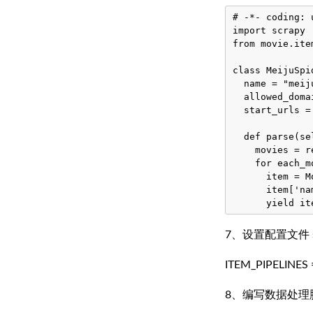
# -*- coding: u
import scrapy

from movie.ite
class MeijuSpi
  name = "meiju
  allowed_doma
  start_urls =
  def parse(se
    movies = r
    for each_m
      item = M
      item['na
7、设置配置文件 se
ITEM_PIPELINES = 
8、编写数据处理脚本 p