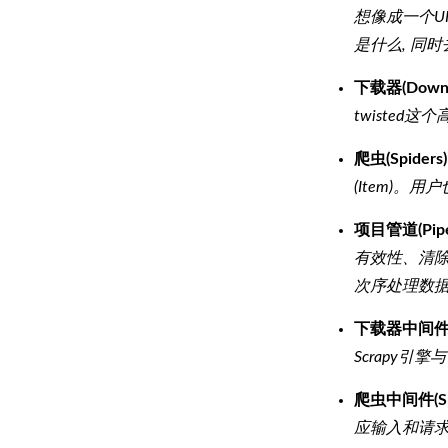
想像成一个U
是什么, 同
下载器(Downl
twisted
爬虫(Spiders)
(Item)。
项目管道(Pipel
有效性、清
次序处理数
下载器中间件(Do
Scrapy
爬虫中间件(Spid
应输入和请