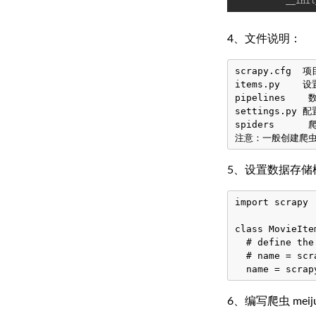
4、文件说明：
scrapy.cfg
items.py   
pipelines 
settings.p
spiders   
5、设置数据存储模板 
import scrapy

class MovieIte
  # define the
  # name = scr
6、编写爬虫 meiju