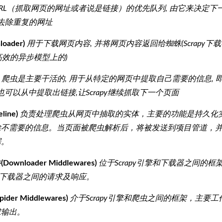
RL（抓取网页的网址或者说是链接）的优先队列, 由它来决定下
时去除重复的网址
oader)
用于下载网页内容, 并将网页内容返回给蜘蛛(Scrapy下
这个高效的异步模型上的)
爬虫是主要干活的, 用于从特定的网页中提取自己需要的信息, 
用户也可以从中提取出链接,让Scrapy继续抓取下一个页面
ine)
负责处理爬虫从网页中抽取的实体，主要的功能是持久化
除不需要的信息。当页面被爬虫解析后，将被发送到项目管道，
据。
wnloader Middlewares)
位于Scrapy引擎和下载器之间的
引擎与下载器之间的请求及响应。
er Middlewares)
介于Scrapy引擎和爬虫之间的框架，主要
求输出。