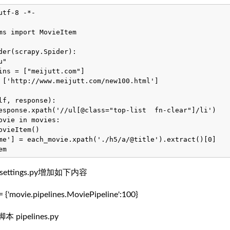
tf-8 -*-

ms import MovieItem

der(scrapy.Spider):

"

ins = ["meijutt.com"]

 ['http://www.meijutt.com/new100.html']

lf, response):

esponse.xpath('//ul[@class="top-list  fn-clear"]/li')

ovie in movies:

ovieItem()

me'] = each_movie.xpath('./h5/a/@title').extract()[0]

ttings.py增加如下内容
{'movie.pipelines.MoviePipeline':100}
ipelines.py