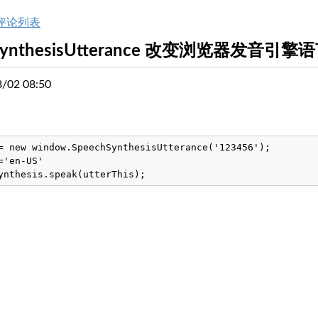
评论列表
chSynthesisUtterance 改变浏览器发音引
02 08:50
= new window.SpeechSynthesisUtterance('123456');

'en-US'
